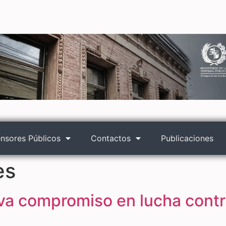
nsores Públicos
Contactos
Publicaciones
es
va compromiso en lucha contr