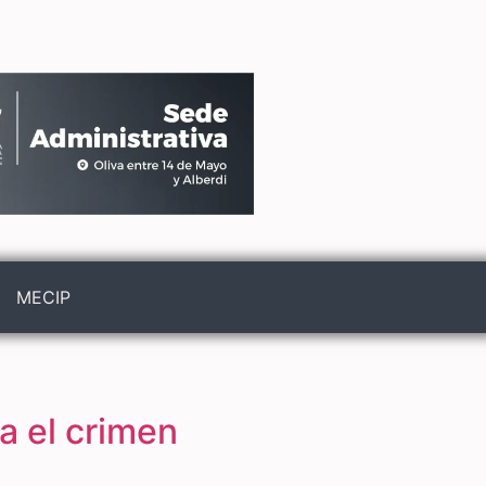
MECIP
a el crimen