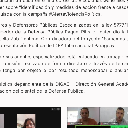
tención de caso en el marco de las Elecciones Generales 
ler sobre “Identificación y medidas de acción frente a casos
culada con la campaña #AlertaViolenciaPolítica.
nsores y Defensoras Públicas Especializadas en la ley 5777
erior de la Defensa Pública Raquel Rilvaldi, quien dio la 
Marcella Zub Centeno, Coordinadora del Proyecto “Sumamo
presentación Política de IDEA Internacional Paraguay.
 de sus agentes especializados está enfocado en trabajar e
u omisión, realizada de forma directa o a través de ter
e tenga por objeto o por resultado menoscabar o anular
 Pública dependiente de la DIGAC – Dirección General Acad
ación del plantel de la Defensa Pública.