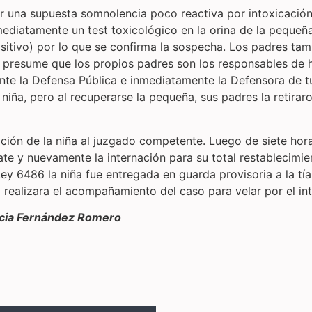
r una supuesta somnolencia poco reactiva por intoxicación
diatamente un test toxicológico en la orina de la pequeña
itivo) por lo que se confirma la sospecha. Los padres tam
e presume que los propios padres son los responsables de h
nte la Defensa Pública e inmediatamente la Defensora de tu
iña, pero al recuperarse la pequeña, sus padres la retiraron
zación de la niña al juzgado competente. Luego de siete ho
cate y nuevamente la internación para su total restablecimie
Ley 6486 la niña fue entregada en guarda provisoria a la tí
a realizara el acompañamiento del caso para velar por el int
ricia Fernández Romero