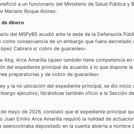
nefició a un funcionario del Ministerio de Salud Pública y B
 de Mariano Roque Alonso.
n de dinero
nario del MSPyBS acudió ante la sede de la Defensoría Públi
rio como consecuencia de un embargo que fuera decretado
 López Cabrera s/ cobro de guaraníes».
uque Abg. Arce Amarilla (quien también tiene competencia 
ación del expediente principal de acuerdo a lo que dispone
ones preparatorias y de cobro de guaraníes».
ley y la no ubicación del expediente principal, se dio inici
mbargo ejecutivo, librándose también oficio a la Sección de
8 de mayo de 2026, constató que el expediente principal que
 Juan Emilio Arce Amarilla requirió la nulidad de actuacion
 seencontraba depositado en la cuenta abierta a nombre d